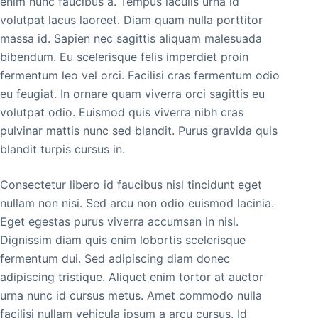
enim nunc faucibus a. Tempus iaculis urna id
volutpat lacus laoreet. Diam quam nulla porttitor
massa id. Sapien nec sagittis aliquam malesuada
bibendum. Eu scelerisque felis imperdiet proin
fermentum leo vel orci. Facilisi cras fermentum odio
eu feugiat. In ornare quam viverra orci sagittis eu
volutpat odio. Euismod quis viverra nibh cras
pulvinar mattis nunc sed blandit. Purus gravida quis
blandit turpis cursus in.
Consectetur libero id faucibus nisl tincidunt eget
nullam non nisi. Sed arcu non odio euismod lacinia.
Eget egestas purus viverra accumsan in nisl.
Dignissim diam quis enim lobortis scelerisque
fermentum dui. Sed adipiscing diam donec
adipiscing tristique. Aliquet enim tortor at auctor
urna nunc id cursus metus. Amet commodo nulla
facilisi nullam vehicula ipsum a arcu cursus. Id