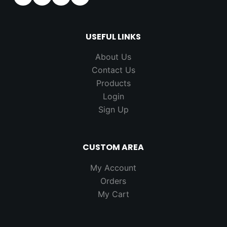
USEFUL LINKS
About Us
Contact Us
Products
Login
Sign Up
CUSTOM AREA
My Account
Orders
My Cart